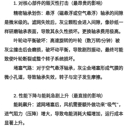
1. 对核心部件的毁灭性打击（最昂贵的影响）
精密轴承划伤：悬浮（磁悬浮或空气悬浮）轴承的间隙
是微米级的。滤网失效后，灰尘颗粒会进入间隙，像砂纸一
样研磨轴承表面，导致其永久性损坏。更换轴承费用极高。
叶轮动平衡破坏：高速旋转的叶轮（数万转/分钟）被
灰尘撞击后会磨损，破坏动平衡，导致剧烈振动，最终可能
致使叶轮断裂或整个转子系统损坏。
堵塞气路：对于空气悬浮轴承，灰尘会堵塞形成气膜的
微小孔道，导致轴承失效，转子与定子发生摩擦。
2. 性能下降与能耗急剧上升（最直接的影响）
能耗飙升：滤网堵塞后，风机需要额外做功来“吸气”，
进气阻力（压降）增大，导致电能消耗大幅增加，运行成本
显著上升。