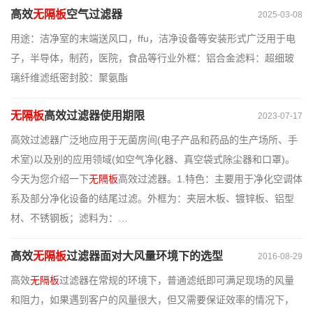
高效
无隔板
空气过滤器
2025-03-08
用途：洁净室的末端送风口，ffu，洁净设备等安装形式广泛用于电
子，半导体，制药，医院，食品等行业外框：铝合金滤料：超细玻
璃纤维滤纸密封胶：聚氨酯
无隔板
高效过滤器使用期限
2023-07-17
高效过滤器广泛地应用于无菌房间(电子产品和药品的生产场所、手
术室)以及别的应用领域(如空气净化器、真空袋式除尘器和口罩)。
今天为您介绍一下
无隔板
高效过滤器。1.特色：主要用于净化空调体
系及部分净化设备的结尾过滤。外框为：夹层木板、镀锌板、铝型
材、不锈钢板；滤料为：…
高效
无隔板
过滤器面对大风量环境下的选型
2016-08-29
高效
无隔板
过滤器在常规的环境下，普通滤纸即可满足现场的风量
和阻力，如果遇到客户的风量很大，但又需要保证效率的情况下，